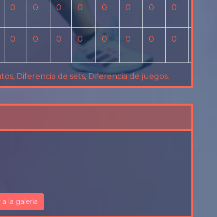
0
0
0
0
0
0
0
0
0
0
0
0
0
0
0
0
0
0
tos, Diferencia de sets, Diferencia de juegos.
r a la galería