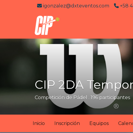
igonzalez@dxteventos.com
+58 4
CIP 2DA Tempor
Competición de Pádel . 196 participantes
Inicio
Inscripción
Equipos
Calen