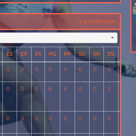
Ir a clasificación
EE
EP
PJ
PG
PP
SG
SP
DS
JG
.
0
0
0
0
0
0
0
0
0
0
0
0
0
0
0
0
0
0
0
0
0
0
0
0
0
0
0