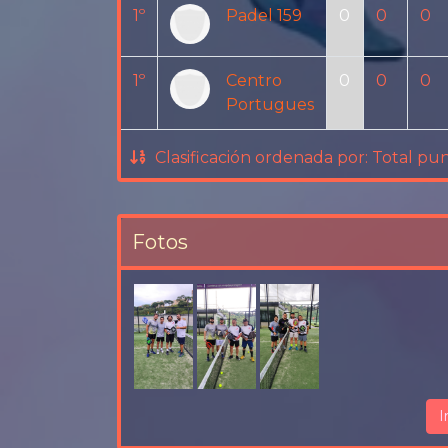
1º
Padel 159
0
0
0
1º
Centro
0
0
0
Portugues
Clasificación ordenada por: Total pun
.
Fotos
I