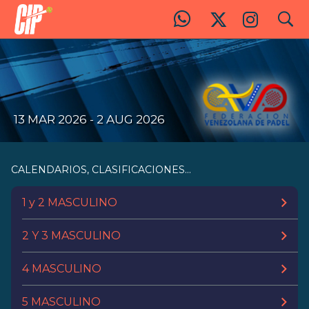
search
CIP 1ra Temporada 2026
13 MAR 2026 - 2 AUG 2026
CALENDARIOS, CLASIFICACIONES...
1 y 2 MASCULINO
2 Y 3 MASCULINO
4 MASCULINO
5 MASCULINO