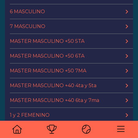
6 MASCULINO
7 MASCULINO
MASTER MASCULINO +50 5TA
MASTER MASCULINO +50 6TA
MASTER MASCULINO +50 7MA
MASTER MASCULINO +40 4ta y 5ta
MASTER MASCULINO +40 6ta y 7ma
1 y 2 FEMENINO
2 Y 3 FEMENINO