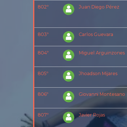
802º
Juan Diego Pérez
803º
Carlos Guevara
804º
Miguel Arguinzones
805º
Jhoadson Mijares
806º
Giovanni Montesano
807º
Javier Rojas