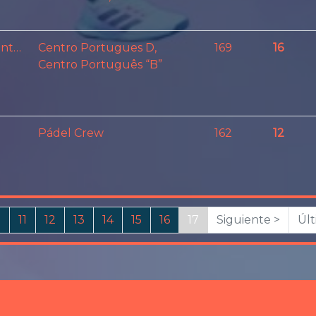
Luis Fernando Dos Santos Spaziani
Centro Portugues D,
169
16
Centro Português “B”
Pádel Crew
162
12
0
11
12
13
14
15
16
17
Siguiente >
Últ