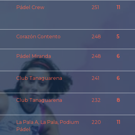
Pádel Crew
251
11
Corazón Contento
248
5
Pádel Miranda
248
6
Club Tanaguarena
241
6
Club Tanaguarena
232
8
La Pala A, La Pala, Podium
220
11
Pádel