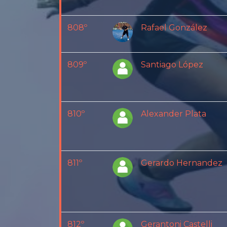
808º
Rafael González
809º
Santiago López
810º
Alexander Plata
811º
Gerardo Hernandez
812º
Gerantoni Castelli