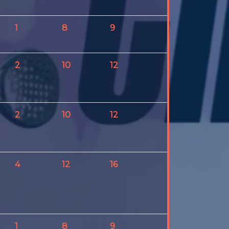
1
8
9
5
2
10
12
2
2
10
12
5
4
12
16
5
1
8
9
1