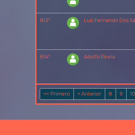
813º
814º
Adolfo Pirela
<< Primero
< Anterior
8
9
1