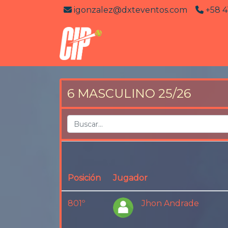
igonzalez@dxteventos.com
+58 4
6 MASCULINO 25/26
Posición
Jugador
801º
Jhon Andrade