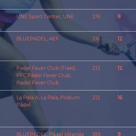
UNE Sport Center, UNE
219
9
BLUEPADEL, AEF
216
12
Padel Fever Club (Traki),
213
12
PFC Pádel Fever Club,
Padel Fever Club
La Pala A, La Pala, Podium
212
16
Pádel
BLUEPADEL, Pádel Miranda
189
9