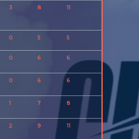
3
8
11
4
0
5
5
0
0
6
6
0
0
6
6
1
1
7
8
1
2
9
11
5