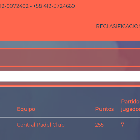
12-9072492 - +58 412-3724660
RECLASIFICACIO
Partido
Equipo
Puntos
jugado
Central Padel Club
255
7