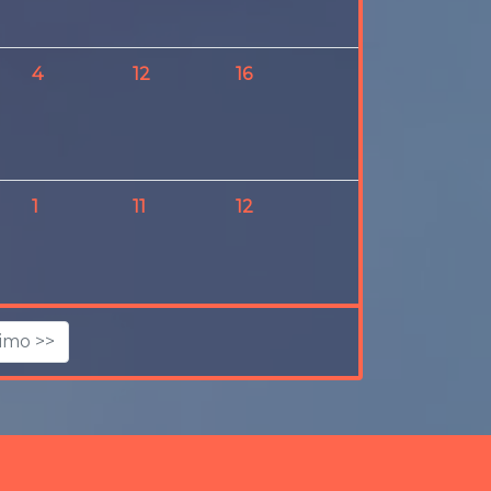
4
12
16
4
1
11
12
5
imo >>